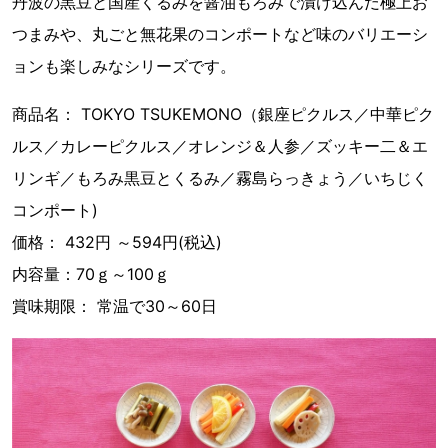
丹波の黒豆と国産くるみを醤油もろみで漬け込んだ極上お
つまみや、丸ごと無花果のコンポートなど味のバリエーシ
ョンも楽しみなシリーズです。
商品名： TOKYO TSUKEMONO（銀座ピクルス／中華ピク
ルス／カレーピクルス／オレンジ＆人参／ズッキー二＆エ
リンギ／もろみ黒豆とくるみ／霧島らっきょう／いちじく
コンポート)
価格： 432円 ～594円(税込)
内容量：70ｇ～100ｇ
賞味期限： 常温で30～60日