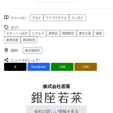
ジャンル
:
グルメ
ライフスタイル
エンタメ
タグ
:
エキュート品川
ピクルス
新商品
期間限定
東京土産
漬物
銀座若菜
限定販売
場所
:
東京都港区
ニュースのシェア
:
X
Facebook
LINE
印刷
株式会社若菜
会社の詳しい情報を見る