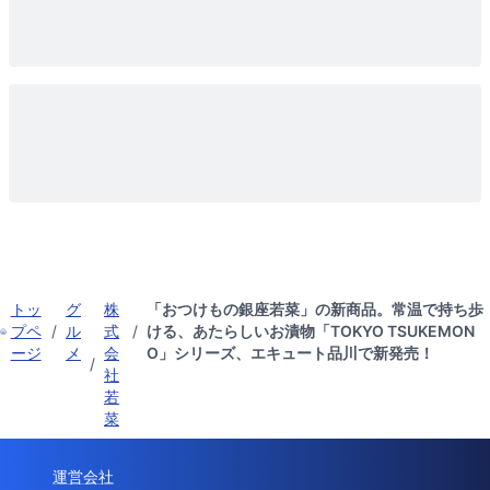
トッ
グ
株
「おつけもの銀座若菜」の新商品。常温で持ち歩
プペ
/
ル
式
/
ける、あたらしいお漬物「TOKYO TSUKEMON
ージ
メ
会
O」シリーズ、エキュート品川で新発売！
/
社
若
菜
運営会社