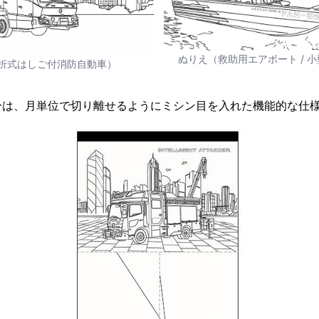
ぬりえ（救助用エアボート / 
折式はしご付消防自動車）
分は、月単位で切り離せるようにミシン目を入れた機能的な仕