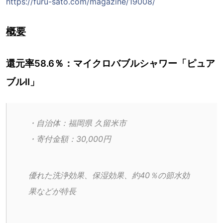
https://furu-sato.com/magazine/19008/
概要
還元率58.6％：マイクロバブルシャワー「ピュア
ブルⅡ」
・自治体：福岡県 久留米市
・寄付金額：30,000円
優れた洗浄効果、保湿効果、約40％の節水効
果などが特長