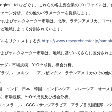
chnologies Ltd.などです。これらの各主要企業のプロファイ
チェーン分析、その他のパラメーターを提供します。
ターおよびオルタネーター市場は、北米、ラテンアメリカ、ヨー
など地域によって分割されています。
プルをリクエストする@
https://www.researchnester.jp/samp
およびオルタネーター市場は、地域に基づいてさらに区分され
カナダ）市場規模、Y-O-Y成長、機会分析。
カ（ブラジル、メキシコ、アルゼンチン、ラテンアメリカのその他
析。
洋（中国、インド、日本、韓国、インドネシア、マレーシア、オー
）市場規模、Y-O-Y成長及び機会分析。
リカ（イスラエル、GCC（サウジアラビア、アラブ首長国連邦、