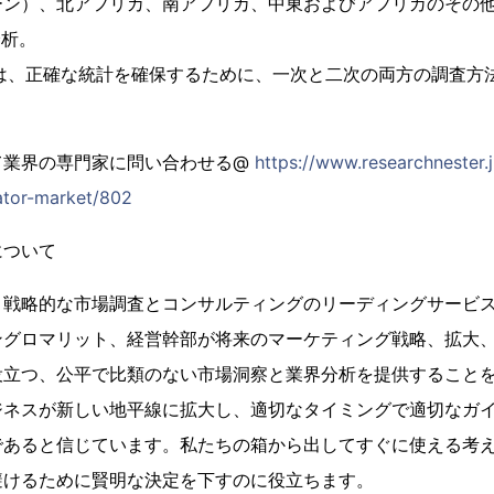
ーン）、北アフリカ、南アフリカ、中東およびアフリカのその
分析。
タは、正確な統計を確保するために、一次と二次の両方の調査方
て業界の専門家に問い合わせる@
https://www.researchnester.
nator-market/802
について
、戦略的な市場調査とコンサルティングのリーディングサービ
ングロマリット、経営幹部が将来のマーケティング戦略、拡大
役立つ、公平で比類のない市場洞察と業界分析を提供すること
ジネスが新しい地平線に拡大し、適切なタイミングで適切なガ
であると信じています。私たちの箱から出してすぐに使える考
避けるために賢明な決定を下すのに役立ちます。