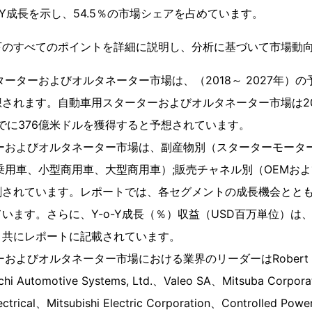
O-Y成長を示し、54.5％の市場シェアを占めています。
下のすべてのポイントを詳細に説明し、分析に基づいて市場動
ーターおよびオルタネーター市場は、（2018～ 2027年）の
想されます。自動車用スターターおよびオルタネーター市場は201
までに376億米ドルを獲得すると予想されています。
ターおよびオルタネーター市場は、副産物別（スターターモータ
乗用車、小型商用車、大型商用車）;販売チャネル別（OEMお
割されています。レポートでは、各セグメントの成長機会とと
います。さらに、Y-o-Y成長（％）収益（USD百万単位）は
と共にレポートに記載されています。
およびオルタネーター市場における業界のリーダーはRobert Bos
chi Automotive Systems, Ltd.、Valeo SA、Mitsuba Corpor
ctrical、Mitsubishi Electric Corporation、Controlled Power