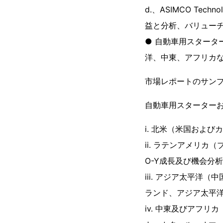
d.、ASIMCO Te
益と分析、バリュー
● 自動車用スター
洋、中東、アフリカ
市場レポートのサン
自動車用スターター
i. 北米（米国および
ii. ラテンアメリ
O-Y成長及び機会分
iii. アジア太平
ランド、アジア太平洋
iv. 中東及びアフ