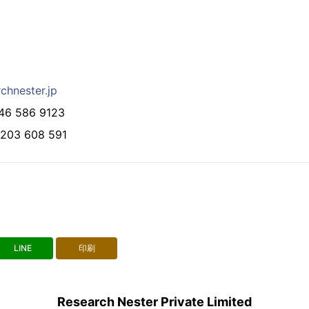
chnester.jp
 586 9123
03 608 591
LINE
印刷
Research Nester Private Limited