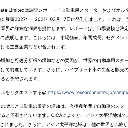
er Private Limitedは調査レポート「自動車用スターターおよ
会展望2027年」2021年03月 17日に発刊しました。これは
、業界の詳細な洞察を提供します。レポートは、市場規模と決
いて説明します。これらには、市場価値、年間成長、セグメン
おける主要企業などが含まれます。
の増加と可処分所得の増加などの要因が、世界の自動車用スタ
向けて前進しています。さらに、ハイブリッド車の生産と販売
えると予想されます。
プルをリクエストする@
https://www.researchnester.jp/samp
口の増加と自動車の販売の増加は、今後数年間で自動車のスタ
と予測されています。OICAによると、アジア太平洋地域では、20
産されました。さらに、アジア太平洋地域は、他の世界と比較