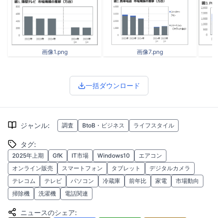
画像1.png
画像7.png
一括ダウンロード
ジャンル
:
調査
BtoB・ビジネス
ライフスタイル
タグ
:
2025年上期
GfK
IT市場
Windows10
エアコン
オンライン販売
スマートフォン
タブレット
デジタルカメラ
テレコム
テレビ
パソコン
冷蔵庫
前年比
家電
市場動向
掃除機
洗濯機
電話関連
ニュースのシェア
: