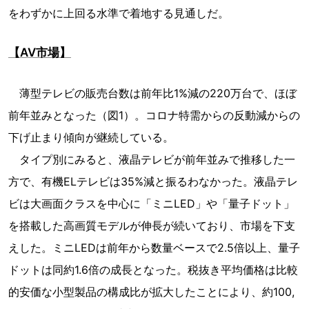
をわずかに上回る水準で着地する見通しだ。
【AV市場】
薄型テレビの販売台数は前年比1%減の220万台で、ほぼ
前年並みとなった（図1）。コロナ特需からの反動減からの
下げ止まり傾向が継続している。
タイプ別にみると、液晶テレビが前年並みで推移した一
方で、有機ELテレビは35%減と振るわなかった。液晶テレ
ビは大画面クラスを中心に「ミニLED」や「量子ドット」
を搭載した高画質モデルが伸長が続いており、市場を下支
えした。ミニLEDは前年から数量ベースで2.5倍以上、量子
ドットは同約1.6倍の成長となった。税抜き平均価格は比較
的安価な小型製品の構成比が拡大したことにより、約100,