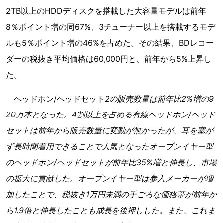
2TB以上のHDDディスクを搭載した大容量モデルは前年
8％ポイント増の同67%、3チューナー以上を搭載するモデ
ルも5％ポイント増の46%を占めた。その結果、BDレコー
ダーの税抜き平均価格は60,000円と、前年から5%上昇し
た。
ヘッドホン/ヘッドセット
2の販売数量は前年比2%増の9
20万本となった。4割以上を占める有線ヘッドホン/ヘッド
セットは前年から販売数量に変動が無かったが、耳を塞が
ず長時間着用できることで人気となったオープンイヤー型
のヘッドホン/ヘッドセットが前年比35%増と伸長し、市場
の拡大に貢献した。オープンイヤー型は参入メーカーが増
加したことで、税抜き1万円未満の手ごろな価格帯が前年か
ら1.9倍と伸長したことも成長を後押しした。また、これま