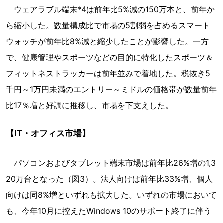
ウェアラブル端末*4は前年比5%減の150万本と、前年か
ら縮小した。数量構成比で市場の5割弱を占めるスマート
ウォッチが前年比8%減と縮少したことが影響した。一方
で、健康管理やスポーツなどの目的に特化したスポーツ＆
フィットネストラッカーは前年並みで着地した。税抜き5
千円～1万円未満のエントリー～ミドルの価格帯が数量前年
比17％増と好調に推移し、市場を下支えした。
【IT・オフィス市場】
パソコンおよびタブレット端末市場は前年比26%増の1,3
20万台となった（図3）。法人向けは前年比33%増、個人
向けは同8%増といずれも拡大した。いずれの市場において
も、今年10月に控えたWindows 10のサポート終了に伴う