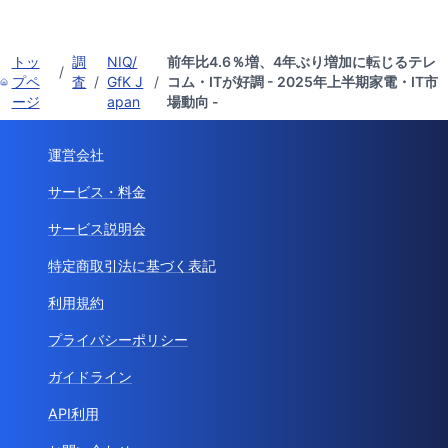
トッ
調
NIQ/
前年比4.6％増、4年ぶり増加に転じるテレ
/
プペ
査
/
GfK J
/
コム・ITが好調 - 2025年上半期家電・IT市
ージ
apan
場動向 -
運営会社
サービス・料金
サービス説明会
特定商取引法に基づく表記
利用規約
プライバシーポリシー
ガイドライン
API利用