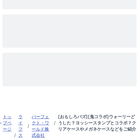
トッ
ラ
パーフェ
[おもしろバズ][鬼コラボ]ウォーリーど
プペ
イ
クト・ワ
/
うした？ヨッシースタンプとコラボ？ク
/
ージ
フ
ールド株
リアケースやメガネケースなどをご紹介
/
ス
式会社