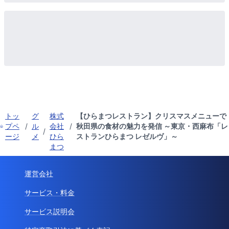
トッ
グ
株式
【ひらまつレストラン】クリスマスメニューで
プペ
/
ル
会社
/
秋田県の食材の魅力を発信 ～東京・西麻布「レ
/
ージ
メ
ひら
ストランひらまつ レゼルヴ」～
まつ
運営会社
サービス・料金
サービス説明会