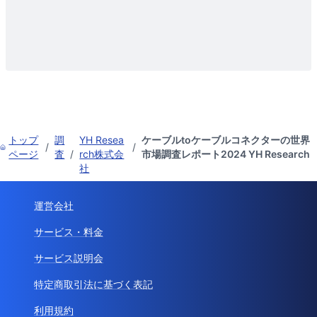
トップ
調
YH Resea
ケーブルtoケーブルコネクターの世界
/
/
ページ
査
/
rch株式会
市場調査レポート2024 YH Research
社
運営会社
サービス・料金
サービス説明会
特定商取引法に基づく表記
利用規約