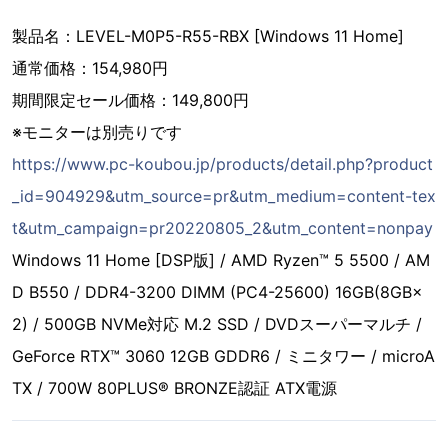
製品名：LEVEL-M0P5-R55-RBX [Windows 11 Home]
通常価格：154,980円
期間限定セール価格：149,800円
※モニターは別売りです
https://www.pc-koubou.jp/products/detail.php?product
_id=904929&utm_source=pr&utm_medium=content-tex
t&utm_campaign=pr20220805_2&utm_content=nonpay
Windows 11 Home [DSP版] / AMD Ryzen™ 5 5500 / AM
D B550 / DDR4-3200 DIMM (PC4-25600) 16GB(8GB×
2) / 500GB NVMe対応 M.2 SSD / DVDスーパーマルチ /
GeForce RTX™ 3060 12GB GDDR6 / ミニタワー / microA
TX / 700W 80PLUS® BRONZE認証 ATX電源