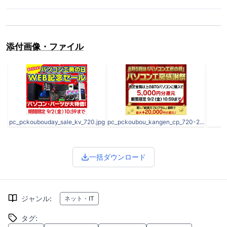
添付画像・ファイル
pc_pckoubouday_sale_kv_720.jpg
pc_pckoubou_kangen_cp_720-2.jpg
p
一括ダウンロード
ジャンル
:
ネット・IT
タグ
: