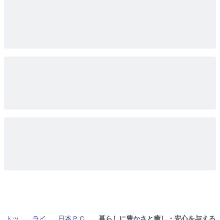
トッ
ライ
日本ＰＣ
暮らしに豊かさと癒し・安心を与える