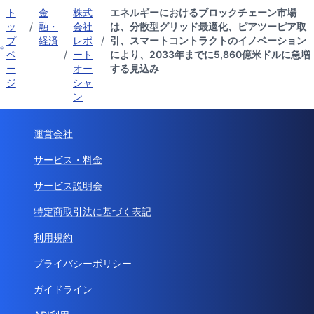
ト
金
株式
エネルギーにおけるブロックチェーン市場
ッ
/
融・
会社
は、分散型グリッド最適化、ピアツーピア取
プ
経済
レポ
/
引、スマートコントラクトのイノベーション
ペ
/
ート
により、2033年までに5,860億米ドルに急増
ー
オー
する見込み
ジ
シャ
ン
運営会社
サービス・料金
サービス説明会
特定商取引法に基づく表記
利用規約
プライバシーポリシー
ガイドライン