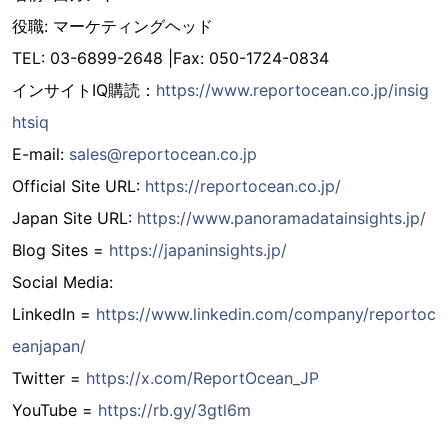
役職: マーケティングヘッド
TEL: 03-6899-2648 |Fax: 050-1724-0834
インサイトIQ購読：
https://www.reportocean.co.jp/insig
htsiq
E-mail:
sales@reportocean.co.jp
Official Site URL:
https://reportocean.co.jp/
Japan Site URL:
https://www.panoramadatainsights.jp/
Blog Sites =
https://japaninsights.jp/
Social Media:
LinkedIn =
https://www.linkedin.com/company/reportoc
eanjapan/
Twitter =
https://x.com/ReportOcean_JP
YouTube =
https://rb.gy/3gtl6m