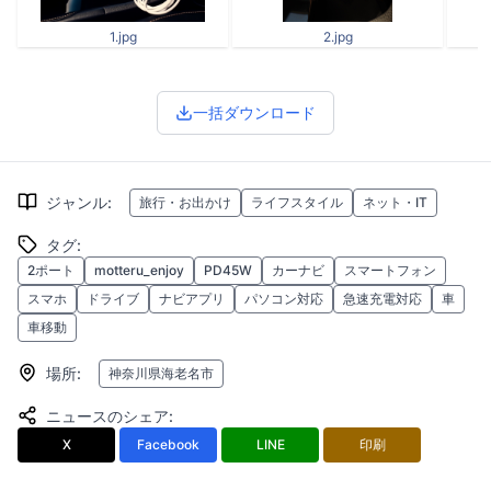
1.jpg
2.jpg
一括ダウンロード
ジャンル
:
旅行・お出かけ
ライフスタイル
ネット・IT
タグ
:
2ポート
motteru_enjoy
PD45W
カーナビ
スマートフォン
スマホ
ドライブ
ナビアプリ
パソコン対応
急速充電対応
車
車移動
場所
:
神奈川県海老名市
ニュースのシェア
:
X
Facebook
LINE
印刷