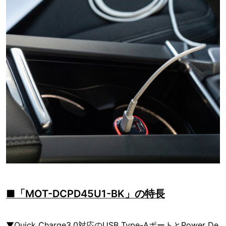
■「MOT-DCPD45U1-BK」の特長
▼Quick Charge3.0対応のUSB Type-AポートとPower De