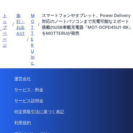
ト
旅
M
スマートフォンやタブレット、Power Delivery
ッ
行・
O
対応のノートパソコンまで充電可能な２ポート
/
/
プ
お出
T
搭載のUSB車載充電器「MOT-DCPD45U1-BK」
ペ
かけ
T
をMOTTERUが発売
ー
/
E
ジ
R
U
In
c.
運営会社
サービス・料金
サービス説明会
特定商取引法に基づく表記
利用規約