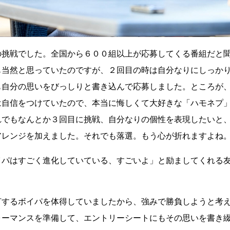
の挑戦でした。全国から６００組以上が応募してくる番組だと
も当然と思っていたのですが、２回目の時は自分なりにしっか
も自分の思いをびっしりと書き込んで応募しました。ところが
は自信をつけていたので、本当に悔しくて大好きな「ハモネプ
れでもなんとか３回目に挑戦、自分なりの個性を表現したいと
アレンジを加えました。それでも落選。もう心が折れますよね
イパはすごく進化していている、すごいよ」と励ましてくれる
打するボイパを体得していましたから、強みで勝負しようと考
ォーマンスを準備して、エントリーシートにもその思いを書き