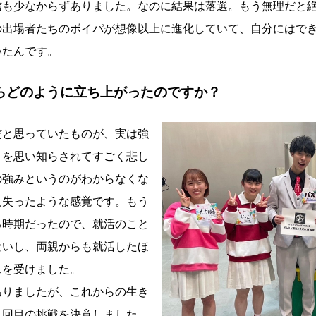
信も少なからずありました。なのに結果は落選。もう無理だと
の出場者たちのボイパが想像以上に進化していて、自分にはで
いたんです。
らどのように立ち上がったのですか？
だと思っていたものが、実は強
とを思い知らされてすごく悲し
の強みというのがわからなくな
見失ったような感覚です。もう
る時期だったので、就活のこと
ないし、両親からも就活したほ
スを受けました。
ありましたが、これからの生き
５回目の挑戦を決意しました。