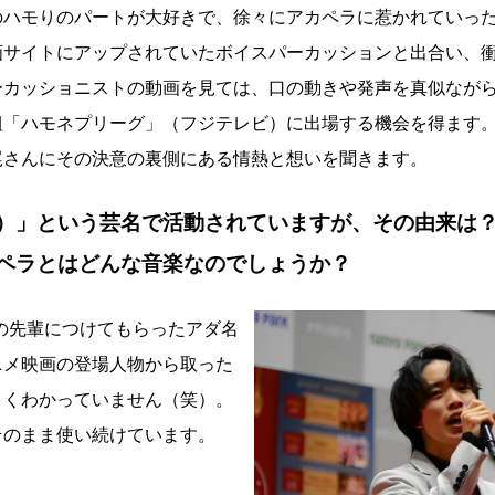
Pのハモりのパートが大好きで、徐々にアカペラに惹かれていっ
画サイトにアップされていたボイスパーカッションと出合い、
ーカッショニストの動画を見ては、口の動きや発声を真似なが
組「ハモネプリーグ」（フジテレビ）に出場する機会を得ます
尾さんにその決意の裏側にある情熱と想いを聞きます。
バズ）」という芸名で活動されていますが、その由来は
ペラとはどんな音楽なのでしょうか？
動の先輩につけてもらったアダ名
ニメ映画の登場人物から取った
よくわかっていません（笑）。
そのまま使い続けています。