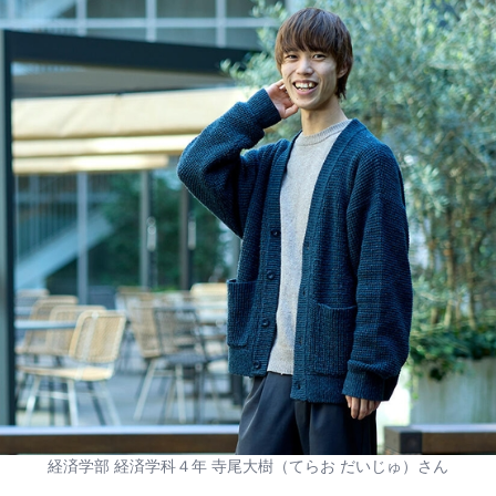
経済学部 経済学科４年 寺尾大樹（てらお だいじゅ）さん