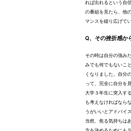
れば出れるという自
の番組を見たら、他
マンスを繰り広げて
Q、その挫折感か
その時は自分の強み
みでも何でもないこ
くなりました。自分
って、完全に自分を
大学３年生に突入す
も考えなければなら
うがいいとアドバイ
当然、焦る気持ちは
方を決めるためにも