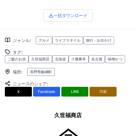
一括ダウンロード
ジャンル
:
グルメ
ライフスタイル
旅行・お出かけ
タグ
:
ご飯のお供
久世福商店
北海道
十勝豚丼
名古屋
味噌かつ
場所
:
長野県飯綱町
ニュースのシェア
:
X
Facebook
LINE
印刷
久世福商店