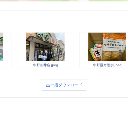
中野新井店.jpeg
中野区寄贈例.jpeg
一括ダウンロード