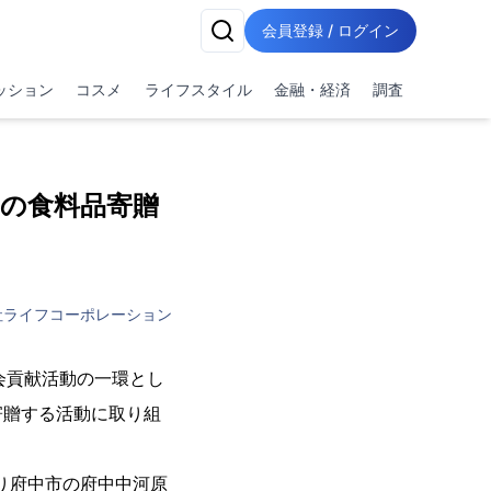
会員登録 / ログイン
ッション
コスメ
ライフスタイル
金融・経済
調査
への食料品寄贈
社ライフコーポレーション
社会貢献活動の一環とし
寄贈する活動に取り組
より府中市の府中中河原