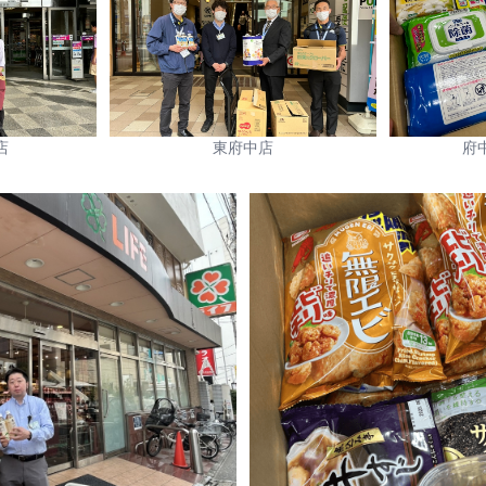
店
東府中店
府