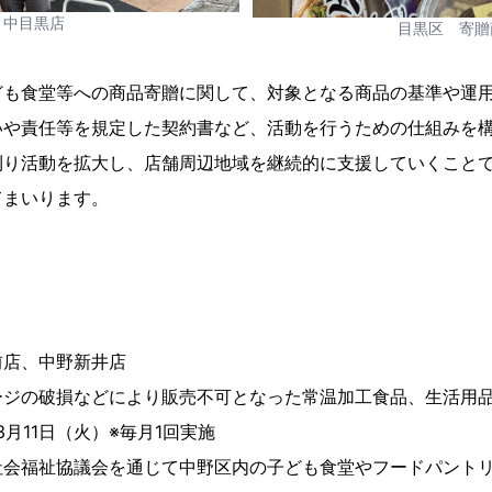
中目黒店
目黒区 寄贈
ども食堂等への商品寄贈に関して、対象となる商品の基準や運
いや責任等を規定した契約書など、活動を行うための仕組みを
則り活動を拡大し、店舗周辺地域を継続的に支援していくこと
てまいります。
前店、中野新井店
ージの破損などにより販売不可となった常温加工食品、生活用
3月11日（火）※毎月1回実施
社会福祉協議会を通じて中野区内の子ども食堂やフードパント