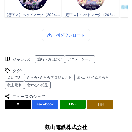
【恋アス】ヘッドマーク（2024.04.18）①.jpg
【恋アス】ヘッドマーク（2024.04.18）②.jpg
一括ダウンロード
ジャンル
:
旅行・お出かけ
アニメ・ゲーム
タグ
:
えいでん
きらら×きららプロジェクト
まんがタイムきらら
叡山電車
恋する小惑星
ニュースのシェア
:
X
Facebook
LINE
印刷
叡山電鉄株式会社