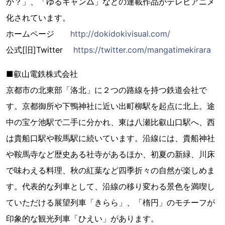
か？」、「ゆるキャン△」などの連載作品がテレビアニメ
化されています。
ホームページ
http://dokidokivisual.com/
公式[旧]Twitter
https://twitter.com/mangatimekirara
■叡山電鉄株式会社
京都市の北東部「洛北」に２つの路線を持つ鉄道会社で
す。京都御所や下鴨神社に近い出町柳駅を起点に北上。途
中の宝ケ池駅で二手に分かれ、東は八瀬比叡山口駅へ、西
は貴船口駅や鞍馬駅に続いています。沿線には、貴船神社
や鞍馬寺など歴史ある社寺があるほか、初夏の新緑、川床
で味わえる料理、秋の紅葉など四季折々の自然が楽しめま
す。代表的な列車として、沿線の移り変わる景色を満喫し
ていただける展望列車「きらら」、「楕円」のモチーフが
印象的な観光列車「ひえい」があります。