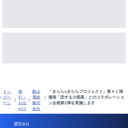
トッ
旅
叡山
「きらら×きららプロジェクト」第４１弾
プペ
行・
電鉄
/
漫画「恋する小惑星」とのコラボレーショ
/
/
ージ
お出
株式
ン企画第2弾を実施します
かけ
会社
運営会社