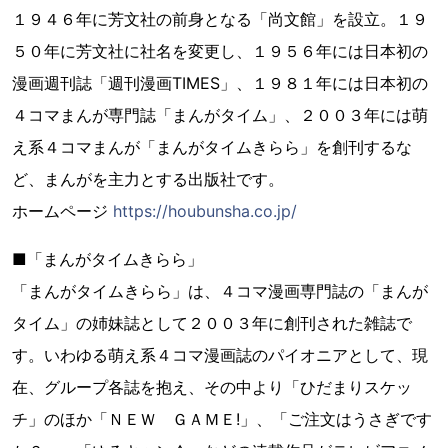
１９４６年に芳文社の前身となる「尚文館」を設立。１９
５０年に芳文社に社名を変更し、１９５６年には日本初の
漫画週刊誌「週刊漫画TIMES」、１９８１年には日本初の
４コマまんが専門誌「まんがタイム」、２００３年には萌
え系４コマまんが「まんがタイムきらら」を創刊するな
ど、まんがを主力とする出版社です。
ホームページ
https://houbunsha.co.jp/
■「まんがタイムきらら」
「まんがタイムきらら」は、４コマ漫画専門誌の「まんが
タイム」の姉妹誌として２００３年に創刊された雑誌で
す。いわゆる萌え系４コマ漫画誌のパイオニアとして、現
在、グループ各誌を抱え、その中より「ひだまりスケッ
チ」のほか「ＮＥＷ ＧＡＭＥ!」、「ご注文はうさぎです