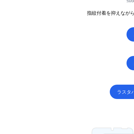
指
指紋付着を抑えなが
ラスタ