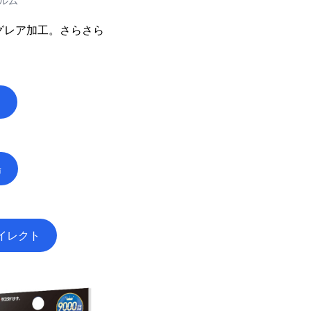
ルム
グレア加工。さらさら
n
場
イレクト