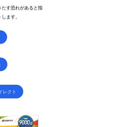
きたす恐れがあると指
トします。
n
場
イレクト