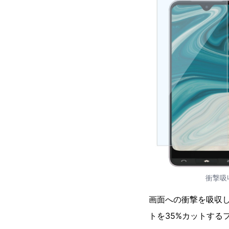
衝撃吸
画面への衝撃を吸収
トを35%カットする