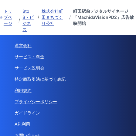
トッ
Bto
株式会社町
町田駅前デジタルサイネージ
プペ
B・ビ
/
田まちづく
/
「MachidaVisionPD2」広告放
/
ージ
ジネ
り公社
映開始
ス
運営会社
サービス・料金
サービス説明会
特定商取引法に基づく表記
利用規約
プライバシーポリシー
ガイドライン
API利用
お問い合わせ