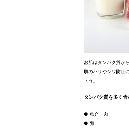
お肌はタンパク質か
肌のハリやシワ防止に
ょう。
タンパク質を多く含
● 魚介・肉
● 卵