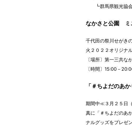
┗群馬県観光協会
なかさと公園 ミ
千代田の祭川せがき
火２０２２オリジナ
〔場所〕第一三共な
〔時間〕15:00－20:0
「＃ちよだのあか
期間中≪３月２５日
真に「＃ちよだのあか
ナルグッズをプレゼ