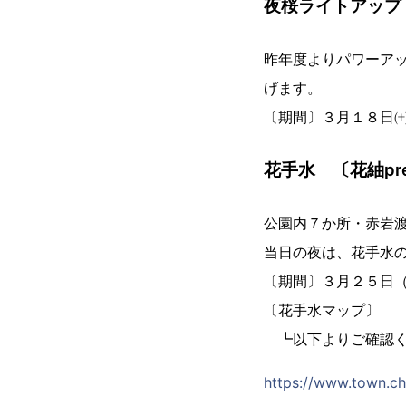
夜桜ライトアップ
昨年度よりパワーア
げます。
〔期間〕３月１８日㈯～
花手水 〔花紬pre
公園内７か所・赤岩
当日の夜は、花手水
〔期間〕３月２５日
〔花手水マップ〕
┗以下よりご確認く
https://www.town.ch