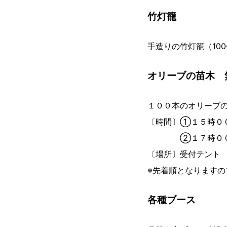
竹灯籠
手造りの竹灯籠（10
オリーブの苗木 無
１００本のオリーブ
〔時間〕①１５時０
②１７時００分
〔場所〕受付テント
※先着順となりますの
各種ブース