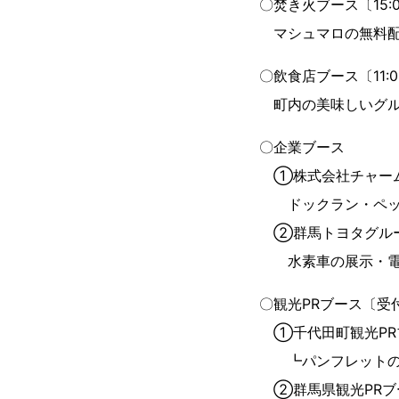
〇焚き火ブース〔15:0
マシュマロの無料配
〇飲食店ブース〔11:0
町内の美味しいグル
〇企業ブース
①株式会社チャーム〔1
ドックラン・ペッ
②群馬トヨタグループ株
水素車の展示・電
〇観光PRブース〔受
①千代田町観光PR
┗パンフレットの設
②群馬県観光PRブ