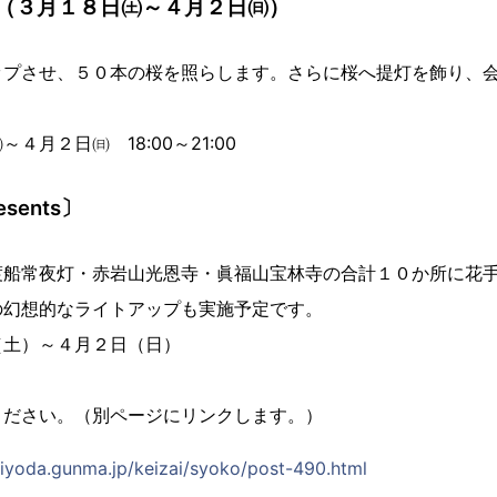
（３月１８日㈯～４月２日㈰）
ップさせ、５０本の桜を照らします。さらに桜へ提灯を飾り、
４月２日㈰ 18:00～21:00
sents〕
渡船常夜灯・赤岩山光恩寺・眞福山宝林寺の合計１０か所に花
の幻想的なライトアップも実施予定です。
（土）～４月２日（日）
ださい。（別ページにリンクします。）
iyoda.gunma.jp/keizai/syoko/post-490.html