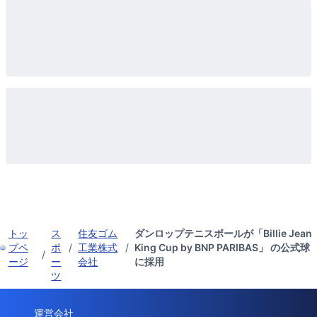
トッ
ス
住友ゴム
ダンロップテニスボールが「Billie Jean
プペ
ポ
/
工業株式
/
King Cup by BNP PARIBAS」 の公式球
/
ージ
ー
会社
に採用
ツ
運営会社