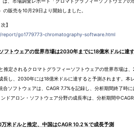
1）は、市場調査レポート「クロマトグラフィーソフトウェアの世界市
s, Inc.）の販売を10月29日より開始しました。
目次】
jp/report/go1779773-chromatography-software.html
ソフトウェアの世界市場は2030年までに18億米ドルに達
ドルと推定されるクロマトグラフィーソフトウェアの世界市場は、20
％で成長し、2030年には18億米ドルに達すると予測されます。
統合ソフトウェアは、CAGR 7.7%を記録し、分析期間終了時に
ンドアロン・ソフトウェア分野の成長率は、分析期間中CAGR 
0万米ドルと推定、中国はCAGR 10.2％で成長予測