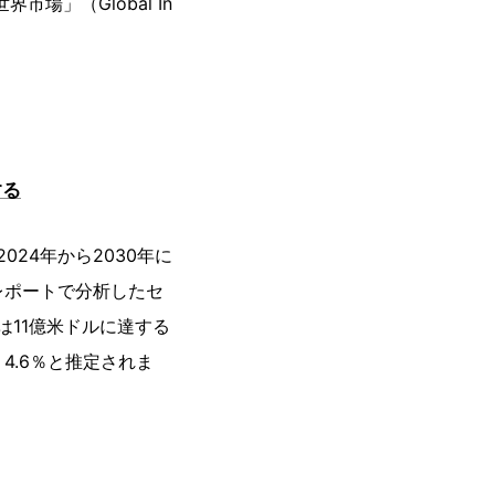
場」（Global In
する
24年から2030年に
本レポートで分析したセ
は11億米ドルに達する
4.6％と推定されま