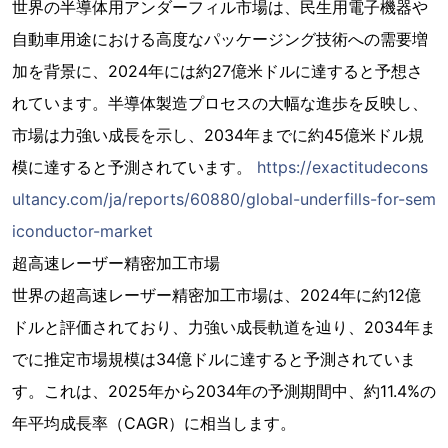
世界の半導体用アンダーフィル市場は、民生用電子機器や
自動車用途における高度なパッケージング技術への需要増
加を背景に、2024年には約27億米ドルに達すると予想さ
れています。半導体製造プロセスの大幅な進歩を反映し、
市場は力強い成長を示し、2034年までに約45億米ドル規
模に達すると予測されています。
https://exactitudecons
ultancy.com/ja/reports/60880/global-underfills-for-sem
iconductor-market
超高速レーザー精密加工市場
世界の超高速レーザー精密加工市場は、2024年に約12億
ドルと評価されており、力強い成長軌道を辿り、2034年ま
でに推定市場規模は34億ドルに達すると予測されていま
す。これは、2025年から2034年の予測期間中、約11.4%の
年平均成長率（CAGR）に相当します。