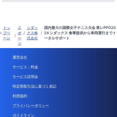
トッ
ス
シダッ
国内最大の国際女子テニス大会 東レPPO20
プペ
ポ
/
クス株
/
24 シダックス 食事提供から車両運行までト
/
ージ
ー
式会社
ータルサポート
ツ
運営会社
サービス・料金
サービス説明会
特定商取引法に基づく表記
利用規約
プライバシーポリシー
ガイドライン