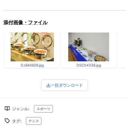
添付画像・ファイル
DJ9A0629.jpg
DSC04336.jpg
一括ダウンロード
ジャンル
:
スポーツ
タグ
:
テニス