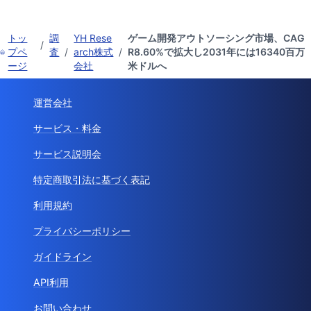
トッ
調
YH Rese
ゲーム開発アウトソーシング市場、CAG
/
プペ
査
/
arch株式
/
R8.60%で拡大し2031年には16340百万
ージ
会社
米ドルへ
運営会社
サービス・料金
サービス説明会
特定商取引法に基づく表記
利用規約
プライバシーポリシー
ガイドライン
API利用
お問い合わせ