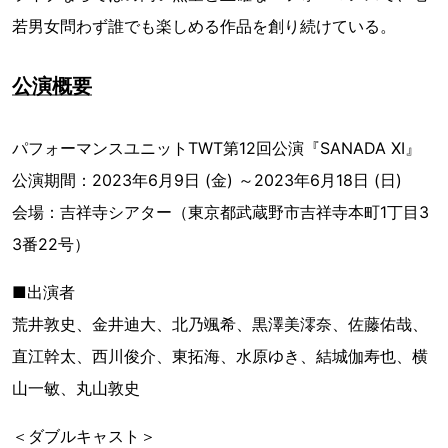
若男女問わず誰でも楽しめる作品を創り続けている。
公演概要
パフォーマンスユニットTWT第12回公演『SANADA XI』
公演期間：2023年6月9日 (金) ～2023年6月18日 (日)
会場：吉祥寺シアター（東京都武蔵野市吉祥寺本町1丁目3
3番22号）
■出演者
荒井敦史、金井迪大、北乃颯希、黒澤美澪奈、佐藤佑哉、
直江幹太、西川俊介、東拓海、水原ゆき、結城伽寿也、横
山一敏、丸山敦史
＜ダブルキャスト＞