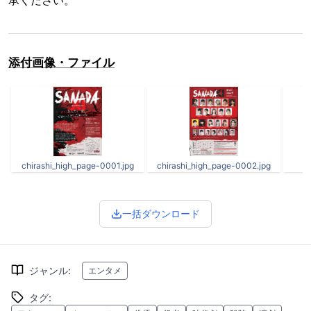
添付画像・ファイル
chirashi_high_page-0001.jpg
chirashi_high_page-0002.jpg
一括ダウンロード
ジャンル
:
エンタメ
タグ
: