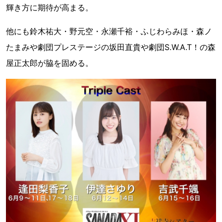
輝き方に期待が高まる。
他にも鈴木祐大・野元空・永瀬千裕・ふじわらみほ・森ノ
たまみや劇団プレステージの坂田直貴や劇団S.W.A.T！の森
屋正太郎が脇を固める。