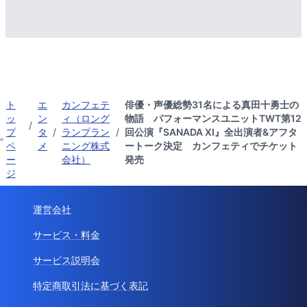
ト
エ
カンフェテ
俳優・声優総勢31名による真田十勇士の
ッ
ン
ィ（ロング
物語 パフォーマンスユニットTWT第12
/
プ
タ
/
ランプラン
/
回公演『SANADA XI』全出演者&アフタ
ペ
メ
ニング株式
ートーク決定 カンフェティでチケット
ー
会社）
発売
ジ
運営会社
サービス・料金
サービス説明会
特定商取引法に基づく表記