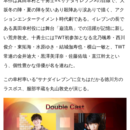
本作は真田幸村と十勇士=<サナダイレブン>の目線で、大
坂冬の陣・夏の陣を笑いあり殺陣あり涙ありで描く、アク
ションエンターテイメント時代劇である。イレブンの長で
ある真田幸村役には舞台「巌流島」での活躍が記憶に新し
い荒井敦史。十勇士にはTWT初参加となる北乃颯希・西川
俊介・東拓海・水原ゆき・結城伽寿也・横山一敏と、TWT
常連の金井迪大・黒澤美澪奈・佐藤佑哉・直江幹太とい
う、個性豊かな俳優が名を連ねた。
この幸村率いる“サナダイレブン”に立ちはだかる徳川方の
ラスボス、服部半蔵を丸山敦史が演じる。