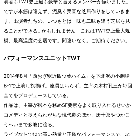
演者もTWT史上最も豪華と言えるメンバーが揃いました。
ですが本筋は違えず、泥臭く実直な芝居作りをしていきま
す。出演者たちの、いつもとは一味も二味も違う芝居を見
ることができる…かもしれません！これはTWT史上最大規
模、最高温度の芝居です。間違いなく。ご期待ください。
パフォーマンスユニットTWT
2014年8月「西おぎ駅近四つ葉ハイム」を下北沢の小劇場
B-1で上演し旗揚げ。座員はおらず、主宰の木村孔三が毎回
全てをプロデュースしている。
作品は、主宰が脚本を務めSF要素をよく取り入れるせいか
コメディと捉えられがちな現代劇のほか、唐十郎やつかこ
うへいまで多岐に渡る。
ライブならではの高い熱量と正確なパフォーマンスで、老