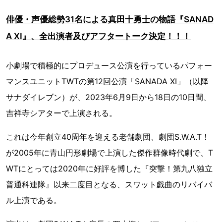
俳優・声優総勢31名による真田十勇士の物語『SANAD
A XI』、全出演者及びアフタートーク決定！！！
小劇場で積極的にプロデュース公演を行っているパフォー
マンスユニットTWTの第12回公演「SANADA XI」（以降
サナダイレブン）が、2023年6月9日から18日の10日間、
吉祥寺シアターで上演される。
これは今年創立40周年を迎える老舗劇団、劇団S.W.A.T！
が2005年に青山円形劇場で上演した傑作群像時代劇で、T
WTにとっては2020年に好評を博した『突撃！第九八独立
普通科連隊』以来二度目となる、スワット戯曲のリバイバ
ル上演である。