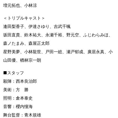
増元拓也、小林涼
＜トリプルキャスト＞
逢田梨香子、伊達さゆり、吉武千颯
坂田直貴、鈴木祐大、永瀬千裕、野元空、ふじわらみほ、
森ノたまみ、森屋正太郎
星野美夢、小林龍世、戸田一総、瀬戸郁成、廣居永真、小
山田優、楢林宗一朗
■スタッフ
殺陣：西本良治郎
美術：方 勝
照明：倉本泰史
音響：櫻内憧海
舞台監督：青木規雄