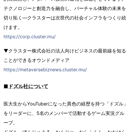
テクノロジーと創造力を融合し、バーチャル体験の未来を
切り拓く―クラスターは次世代の社会インフラをつくり続
けます。
https://corp.cluster.mu/
▼クラスター株式会社の法人向けビジネスの最前線を知る
ことができるオウンドメディア
https://metaversebiznews.cluster.mu/
■ドズル社について
医大生からYouTuberになった異色の経歴を持つ「ドズル」
をリーダーに、5名のメンバーで活動するゲーム実況グル
ープ。
ドズル、ぼんじゅうる、おんりー、おらふくん、おおはら