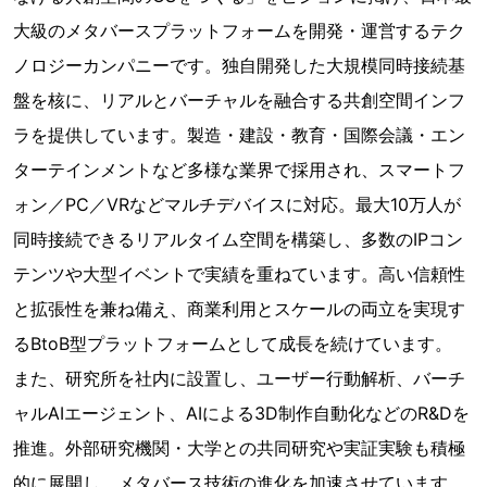
大級のメタバースプラットフォームを開発・運営するテク
ノロジーカンパニーです。独自開発した大規模同時接続基
盤を核に、リアルとバーチャルを融合する共創空間インフ
ラを提供しています。製造・建設・教育・国際会議・エン
ターテインメントなど多様な業界で採用され、スマートフ
ォン／PC／VRなどマルチデバイスに対応。最大10万人が
同時接続できるリアルタイム空間を構築し、多数のIPコン
テンツや大型イベントで実績を重ねています。高い信頼性
と拡張性を兼ね備え、商業利用とスケールの両立を実現す
るBtoB型プラットフォームとして成長を続けています。
また、研究所を社内に設置し、ユーザー行動解析、バーチ
ャルAIエージェント、AIによる3D制作自動化などのR&Dを
推進。外部研究機関・大学との共同研究や実証実験も積極
的に展開し、メタバース技術の進化を加速させています。