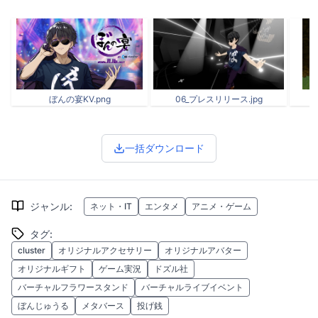
ぼんの宴KV.png
06_プレスリリース.jpg
一括ダウンロード
ジャンル
:
ネット・IT
エンタメ
アニメ・ゲーム
タグ
:
cluster
オリジナルアクセサリー
オリジナルアバター
オリジナルギフト
ゲーム実況
ドズル社
バーチャルフラワースタンド
バーチャルライブイベント
ぼんじゅうる
メタバース
投げ銭