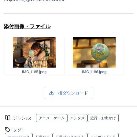
添付画像・ファイル
IMG_1185.jpeg
IMG_1186.jpeg
一括ダウンロード
ジャンル
:
アニメ・ゲーム
エンタメ
旅行・お出かけ
タグ
:
テーマパーク
ドラクエ
ドラゴンクエスト
ニジゲンノモリ