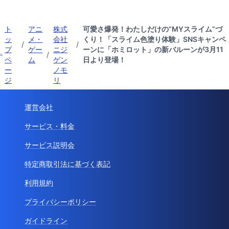
ト
アニ
株式
可愛さ爆発！わたしだけの“MYスライム”づ
ッ
メ・
会社
くり！「スライム色塗り体験」SNSキャンペ
/
/
プ
ゲー
ニジ
ーンに「ホミロット」の新バルーンが3月11
/
ペ
ム
ゲン
日より登場！
ー
ノモ
ジ
リ
運営会社
サービス・料金
サービス説明会
特定商取引法に基づく表記
利用規約
プライバシーポリシー
ガイドライン