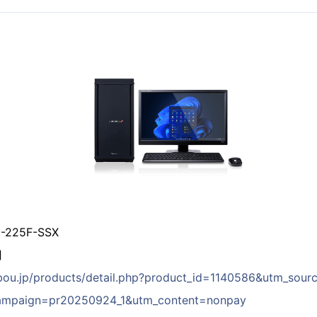
225F-SSX
円
bou.jp/products/detail.php?product_id=1140586&utm_so
campaign=pr20250924_1&utm_content=nonpay