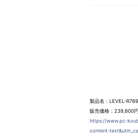
製品名：LEVEL-R789-
販売価格：239,800
https://www.pc-kou
content-text&utm_