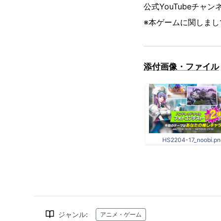
公式YouTubeチャン
※本ゲームに関しまし
添付画像・ファイル
HS2204-17_noobi.pn
ジャンル
:
アニメ・ゲーム