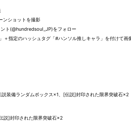
法
ーンショットを撮影
ント(@hundredsoul_JP)をフォロー
ル」＋指定のハッシュタグ「#ハンソル推しキャラ」を付けて画
伝説装備ランダムボックス×1、[伝説]封印された限界突破石×2
[伝説]封印された限界突破石×2