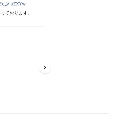
OEc_ViuZXYw
⾏っております。