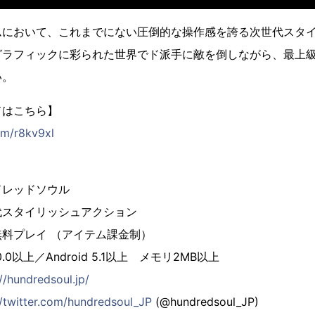
ムにおいて、これまでにない圧倒的な操作感を誇る次世代スタ
グラフィックに彩られた世界でド派⼿に敵を倒しながら、最上
い。
ドはこちら】
om/r8kv9xl
レッドソウル
スタイリッシュアクション
料プレイ （アイテム課⾦制）
0以上／Android 5.1以上 メモリ2MB以上
//hundredsoul.jp/
//twitter.com/hundredsoul_JP
(@hundredsoul_JP)