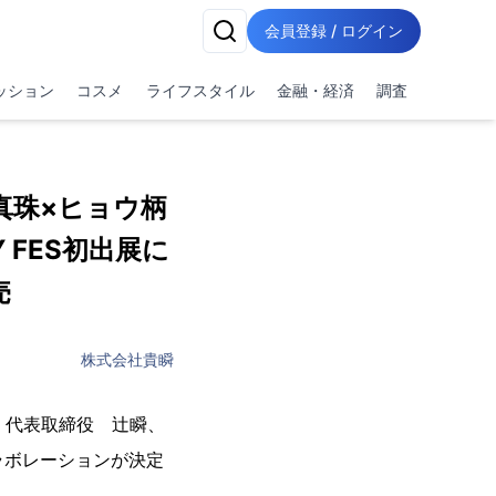
会員登録 / ログイン
ッション
コスメ
ライフスタイル
金融・経済
調査
真珠×ヒョウ柄
 FES初出展に
売
株式会社貴瞬
、代表取締役 辻瞬、
コラボレーションが決定