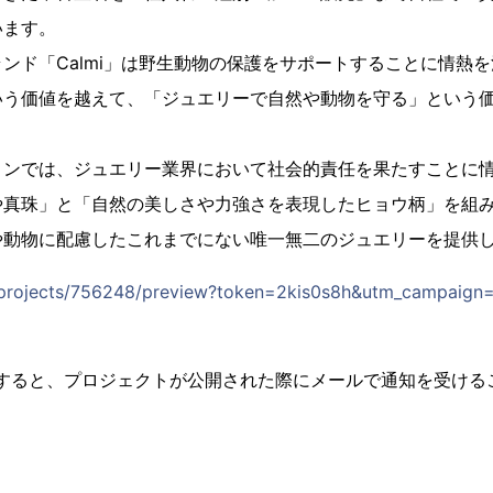
います。
ンド「Calmi」は野生動物の保護をサポートすることに情熱
いう価値を越えて、「ジュエリーで自然や動物を守る」という
ョンでは、ジュエリー業界において社会的責任を果たすことに
や真珠」と「自然の美しさや力強さを表現したヒョウ柄」を組
や動物に配慮したこれまでにない唯一無二のジュエリーを提供
jp/projects/756248/preview?token=2kis0s8h&utm_campaig
登録すると、プロジェクトが公開された際にメールで通知を受ける