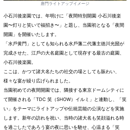
唐門ライトアップイメージ
⼩⽯川後楽園では、年明けに「夜間特別開園 ⼩⽯川後楽
園〜灯りと笑いで福招き〜」と題し、当園初となる「夜間
開園」を開催いたします。
「⽔⼾⻩⾨」としても知られる⽔⼾藩⼆代藩主徳川光圀が
完成させた、江⼾の⼤名庭園として現存する最古の庭園、
⼩⽯川後楽園。
ここは、かつて諸⼤名たちの社交の場としても賑わい、
様々な宴が繰り広げられました。
当園初めての夜間開園では、隣接する東京ドームシティに
て開催される「TDC 笑（SHOW）イルミ」と連動し、「笑
い」をテーマにライトアップや伝統芸能の公演などを実施
します。新年の訪れを祝い、当時の諸⼤名も笑顔溢れる時
を過ごしたであろう宴の夜に思いを馳せ、⼼温まる「笑