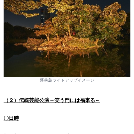
蓬莱島ライトアップイメージ
（２）伝統芸能公演～笑う門には福来る～
〇日時