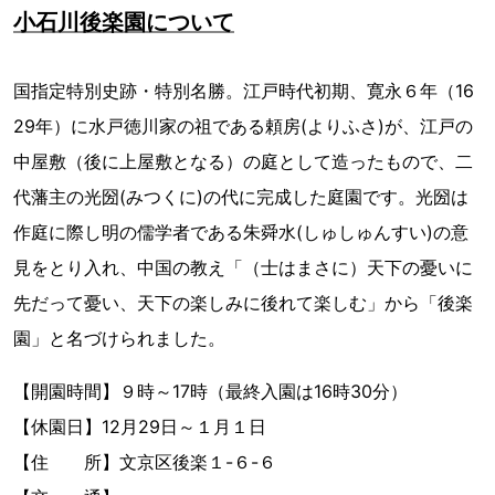
小石川後楽園について
国指定特別史跡・特別名勝。江戸時代初期、寛永６年（16
29年）に水戸徳川家の祖である頼房(よりふさ)が、江戸の
中屋敷（後に上屋敷となる）の庭として造ったもので、二
代藩主の光圀(みつくに)の代に完成した庭園です。光圀は
作庭に際し明の儒学者である朱舜水(しゅしゅんすい)の意
見をとり入れ、中国の教え「（士はまさに）天下の憂いに
先だって憂い、天下の楽しみに後れて楽しむ」から「後楽
園」と名づけられました。
【開園時間】９時～17時（最終入園は16時30分）
【休園日】12月29日～１月１日
【住 所】文京区後楽１-６-６