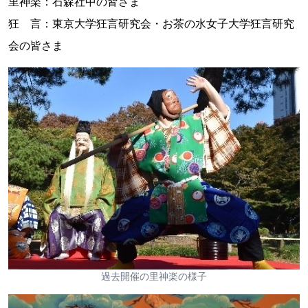
里神楽：石森社中の皆さま
狂 言：東京大学狂言研究会・お茶の水女子大学狂言研究
会の皆さま
過去開催の里神楽の様子