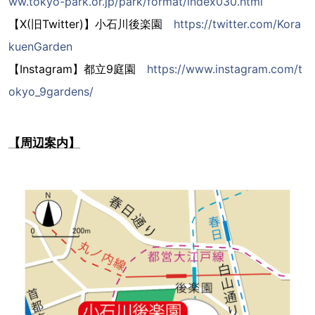
ww.tokyo-park.or.jp/park/format/index030.html
【X(旧Twitter)】小石川後楽園
https://twitter.com/Kora
kuenGarden
【Instagram】都立9庭園
https://www.instagram.com/t
okyo_9gardens/
【周辺案内】