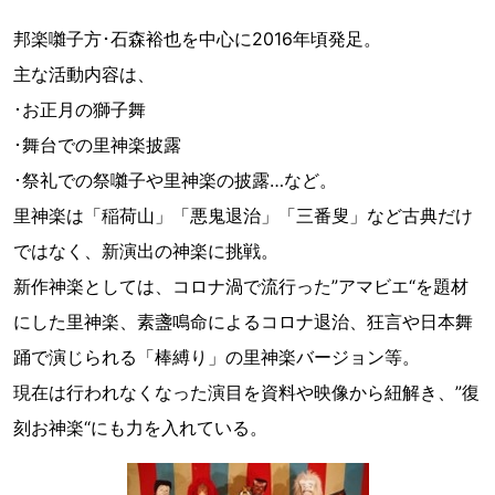
邦楽囃子方･石森裕也を中心に2016年頃発足。
主な活動内容は、
･お正月の獅子舞
･舞台での里神楽披露
･祭礼での祭囃子や里神楽の披露…など。
里神楽は「稲荷山」「悪鬼退治」「三番叟」など古典だけ
ではなく、新演出の神楽に挑戦。
新作神楽としては、コロナ渦で流行った”アマビエ“を題材
にした里神楽、素盞鳴命によるコロナ退治、狂言や日本舞
踊で演じられる「棒縛り」の里神楽バージョン等。
現在は行われなくなった演目を資料や映像から紐解き、”復
刻お神楽“にも力を入れている。