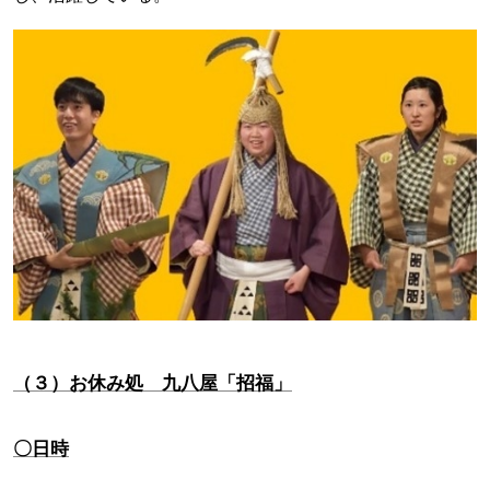
（３）お休み処 九八屋「招福」
〇日時