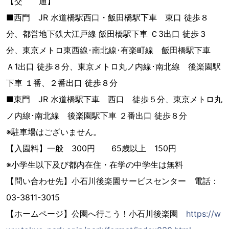
【交 通】
■西門 JR 水道橋駅西口・飯田橋駅下車 東口 徒歩８
分、都営地下鉄大江戸線 飯田橋駅下車 Ｃ3出口 徒歩３
分、東京メトロ東西線･南北線･有楽町線 飯田橋駅下車
Ａ1出口 徒歩８分、東京メトロ丸ノ内線･南北線 後楽園駅
下車 １番、２番出口 徒歩８分
■東門 JR 水道橋駅下車 西口 徒歩５分、東京メトロ丸
ノ内線･南北線 後楽園駅下車 ２番出口 徒歩８分
※駐車場はございません。
【入園料】一般 300円 65歳以上 150円
※小学生以下及び都内在住・在学の中学生は無料
【問い合わせ先】小石川後楽園サービスセンター 電話：
03-3811-3015
【ホームページ】公園へ行こう！小石川後楽園
https://w