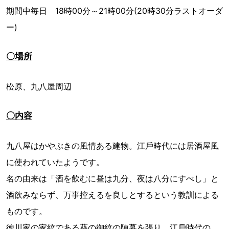
期間中毎日 18時00分～21時00分(20時30分ラストオーダ
ー)
〇場所
松原、九八屋周辺
〇内容
九⼋屋はかやぶきの⾵情ある建物。江⼾時代には居酒屋⾵
に使われていたようです。
名の由来は「酒を飲むに昼は九分、夜は⼋分にすべし」と
酒飲みならず、万事控えるを良しとするという教訓による
ものです。
徳川家の家紋である葵の御紋の陣幕を張り、江⼾時代の