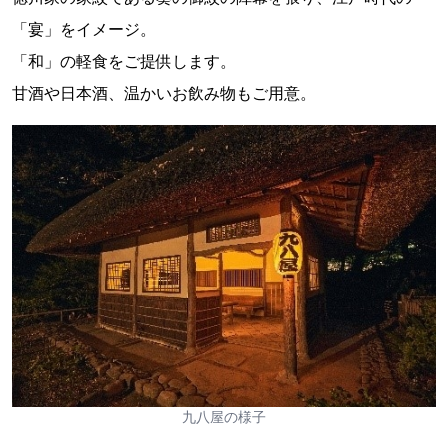
「宴」をイメージ。
「和」の軽⾷をご提供します。
⽢酒や⽇本酒、温かいお飲み物もご⽤意。
九八屋の様子