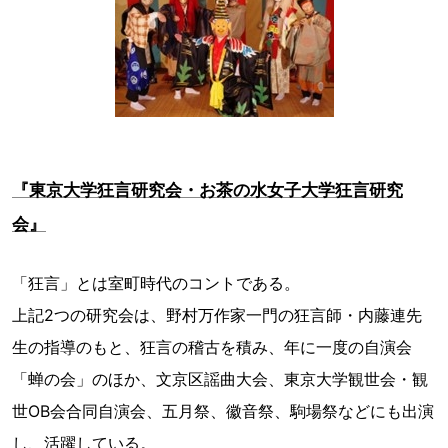
『東京大学狂言研究会・お茶の水女子大学狂言研究
会』
「狂言」とは室町時代のコントである。
上記2つの研究会は、野村万作家一門の狂言師・内藤連先
生の指導のもと、狂言の稽古を積み、年に一度の自演会
「蝉の会」のほか、文京区謡曲大会、東京大学観世会・観
世OB会合同自演会、五月祭、徽音祭、駒場祭などにも出演
し、活躍している。