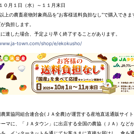
年１０月１日（水）～１１月末日
00以上の農畜産物対象商品を“お客様送料負担なし”で購入できま
プが負担します。
た場合、予定より早く終了することがあります。
/www.ja-town.com/shop/e/ekokusho/
農業協同組合連合会(ＪＡ全農)が運営する産地直送通販サイト
テーマに、「ＪＡタウン」に出店する全国の農協（ＪＡ）など
品を、インターネットを通じてお客さまに直接お届けし、食を