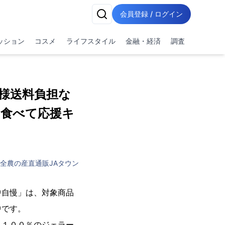
会員登録 / ログイン
ッション
コスメ
ライフスタイル
金融・経済
調査
様送料負担な
を食べて応援キ
A全農の産直通販JAタウン
中自慢」は、対象商品
中です。
乳１００％のジェラー