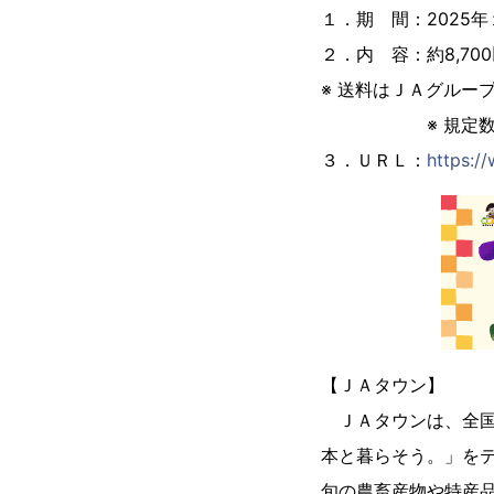
１．期 間：2025
２．内 容：約8,7
※ 送料はＪＡグルー
※ 規定数に達し
３．ＵＲＬ：
https:/
【ＪＡタウン】
ＪＡタウンは、全国
本と暮らそう。」を
旬の農畜産物や特産