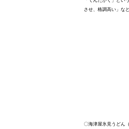
させ、格調高い」な
〇海津屋氷見うどん