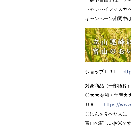
トやシャインマスカ
キャンペーン期間中
ショップＵＲＬ：
htt
対象商品（一部抜粋
〇★★令和７年産★★
ＵＲＬ：
https://ww
ごはんを食べた人に
富山の新しいお米で