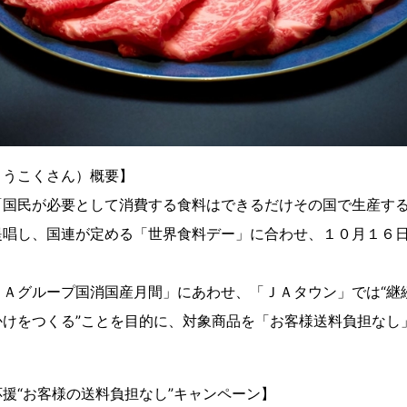
ょうこくさん）概要】
「国民が必要として消費する食料はできるだけその国で生産す
提唱し、国連が定める「世界食料デー」に合わせ、１０月１６
。
ＪＡグループ国消国産月間」にあわせ、「ＪＡタウン」では“継
かけをつくる”ことを目的に、対象商品を「お客様送料負担なし
。
援“お客様の送料負担なし”キャンペーン】