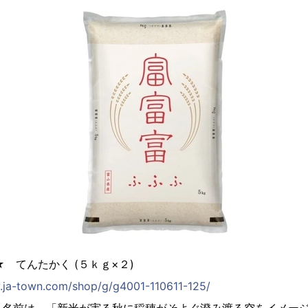
 てんたかく (５ｋｇ×２)
.ja-town.com/shop/g/g4001-110611-125/
う名前は、「新米が実る秋に稲穂がそよぐ澄み渡る空をイメー