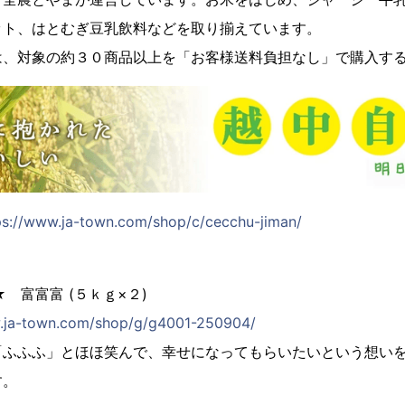
ット、はとむぎ豆乳飲料などを取り揃えています。
は、対象の約３０商品以上を「お客様送料負担なし」で購入す
ps://www.ja-town.com/shop/c/cecchu-jiman/
）
 富富富 (５ｋｇ×２)
w.ja-town.com/shop/g/g4001-250904/
「ふふふ」とほほ笑んで、幸せになってもらいたいという想い
す。