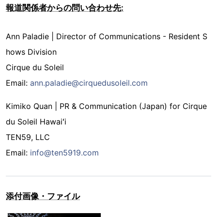
報道関係者からの問い合わせ先:
Ann Paladie | Director of Communications - Resident S
hows Division
Cirque du Soleil
Email:
ann.paladie@cirquedusoleil.com
Kimiko Quan | PR & Communication (Japan) for Cirque
du Soleil Hawaiʻi
TEN59, LLC
Email:
info@ten5919.com
添付画像・ファイル