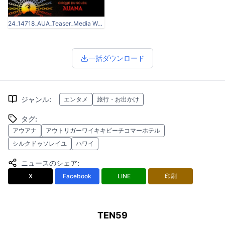
24_14718_AUA_Teaser_Media Webpage-Header (2).jpg
一括ダウンロード
ジャンル
:
エンタメ
旅行・お出かけ
タグ
:
アウアナ
アウトリガーワイキキビーチコマーホテル
シルクドゥソレイユ
ハワイ
ニュースのシェア
:
X
Facebook
LINE
印刷
TEN59