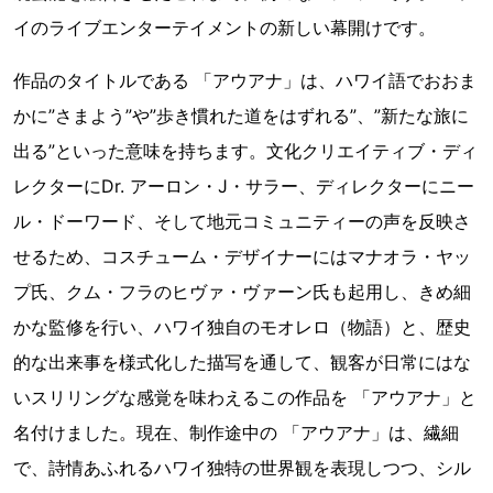
イのライブエンターテイメントの新しい幕開けです。
作品のタイトルである 「アウアナ」は、ハワイ語でおおま
かに”さまよう”や”歩き慣れた道をはずれる”、”新たな旅に
出る”といった意味を持ちます。文化クリエイティブ・ディ
レクターにDr. アーロン・J・サラー、ディレクターにニー
ル・ドーワード、そして地元コミュニティーの声を反映さ
せるため、コスチューム・デザイナーにはマナオラ・ヤッ
プ氏、クム・フラのヒヴァ・ヴァーン氏も起用し、きめ細
かな監修を行い、ハワイ独自のモオレロ（物語）と、歴史
的な出来事を様式化した描写を通して、観客が日常にはな
いスリリングな感覚を味わえるこの作品を 「アウアナ」と
名付けました。現在、制作途中の 「アウアナ」は、繊細
で、詩情あふれるハワイ独特の世界観を表現しつつ、シル