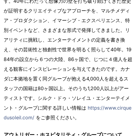
す。40年にわたって想像力の壁を打ち破り続けてきた歴史
が証明するクリエイティブなアプローチを、マルチメディ
ア・プロダクション、イマーシブ・エクスペリエンス、特
別イベントなど、さまざまな形式で発揮してきました。リ
アリティに挑戦し、エンターテイメントの定義を書き換
え、その芸術性と独創性で世界を明るく照らして40年。19
84年の設立から６つの大陸、86ヶ国で、じつに４億人を超
える観客にインスピレーションを与えてきたのです。カナ
ダに本拠地を置く同グループが抱える4,000人を超えるス
タッフの国籍は80ヶ国以上。そのうち1,200人以上がアー
ティストです。シルク・ドゥ・ソレイユ・エンターテイメ
ント・グループに関する詳しい情報は
https://www.cirque
dusoleil.com/
をご参照ください。
アウトリガー・ホスピタリティ・グループについて