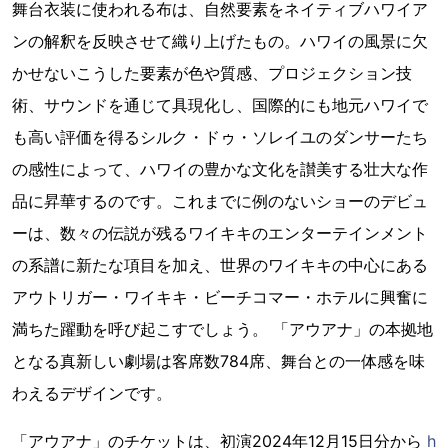
舞台衣装に使われる布は、自然要素をネイティブハワイア
ンの解釈を反映させて織り上げたもの。ハワイの風景に欠
かせないこうした要素が色や質感、プロジェクション技
術、サウンドを通じて具現化し、国際的にも地元ハワイで
も高い評価を得るシルク・ドゥ・ソレイユのダンサーたち
の感性によって、ハワイの豊かな文化を讃美する壮大な作
品に昇華するのです。これまでに例のないショーのデビュ
ーは、数々の伝説が残るワイキキのエンターテインメント
の系譜に新たな項目を加え、世界のワイキキの中心にある
アウトリガー・ワイキキ・ビーチコマー・ホテルに興奮に
満ちた躍動を呼び起こすでしょう。 「アウアナ」の本拠地
となる真新しい劇場は客席数784席、舞台との一体感を味
わえるデザインです。
「アウアナ」のチケットは、初演2024年12月15日分から
h