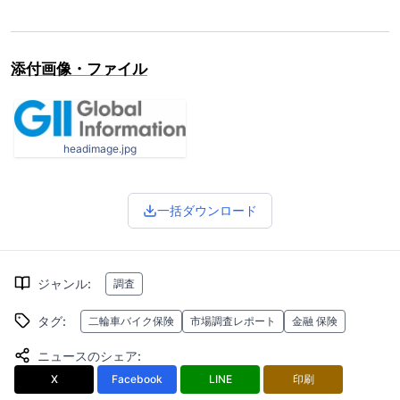
添付画像・ファイル
headimage.jpg
一括ダウンロード
ジャンル
:
調査
タグ
:
二輪車バイク保険
市場調査レポート
金融 保険
ニュースのシェア
:
X
Facebook
LINE
印刷