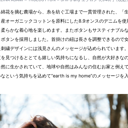
る綿花を摘む農場から、糸を紡ぐ工場まで一貫管理された、「
産オーガニックコットンを原料にした8.9オンスのデニムを使
と柔らかな着心地を楽しめます。またボタンもサスティナブル
トボタンを採用しました。首掛けの紐は長さを調整できるので
た刺繍デザインには浅見さんのメッセージが込められています
虹を見つけるととても嬉しい気持ちになるし、自然が大好きな
自然に生かされていて、地球や自然はみんなの住むお家と例え
という気持ちを込めて“earth is my home”のメッセージ