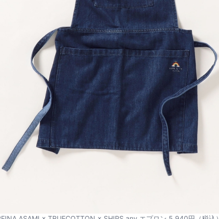
REINA ASAMI × TRUECOTTON × SHIPS any エプロン 5,940円（税込