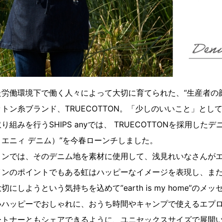
労働環境下で働く人々によって大切に育てられた、“生産者の
トン糸ブランド、TRUECOTTON。「少しのいいこと」とし
みを行うSHIPS anyでは、 TRUECOTTONを採用したデニム
プス エニィ デニム）”を今春ローンチしました。
ョンでは、そのデニム地を素材に使用して、浅見れいなさんが
インのポイントでもある虹はハッピーなイメージを表現し、ま
にしようという気持ちを込めて”earth is my home”のメ
いハッピーでおしゃれに、おうち時間やキャンプで使えるエプ
ートナーともシェアできるように、ユニセックスサイズで展開