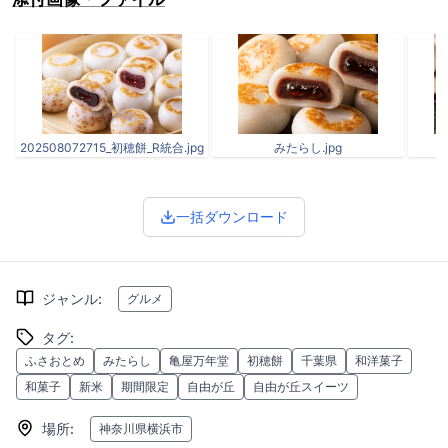
202508072715_初穂餅_R統合.jpg
みたらし.jpg
一括ダウンロード
ジャンル
:
グルメ
タグ
:
ふさおとめ
みたらし
亀屋万年堂
初穂餅
千葉県
和洋菓子
和菓子
新米
期間限定
自由が丘
自由が丘スイーツ
場所
:
神奈川県横浜市