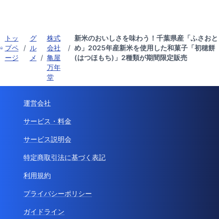
トッ
グ
株式
新米のおいしさを味わう！千葉県産「ふさおと
プペ
/
ル
会社
/
め」2025年産新米を使用した和菓子「初穂餅
ージ
メ
/
亀屋
(はつほもち)」2種類が期間限定販売
万年
堂
運営会社
サービス・料金
サービス説明会
特定商取引法に基づく表記
利用規約
プライバシーポリシー
ガイドライン