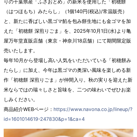
りの千葉県産「ふさおとめ」の新米を使用した「初穂餅
（はつほもち）みたらし」（1個140円(税込)/常温販売）
と、新たに香ばしい黒ゴマ餡を包み餅生地にも金ゴマを加
えた「初穂餅 深煎りごま」を、2025年10月1日(水)より亀
屋万年堂直販店舗（東京・神奈川18店舗）にて期間限定販
売いたします。
毎年10月から登場し高い人気をいただいている「初穂餅み
たらし」に加え、今年は黒ゴマの奥深い風味を楽しめる新
作「初穂餅 深煎りごま」が仲間入り。秋の実りを迎えた新
米ならではの瑞々しさと旨味を、二つの味わいでぜひお楽
しみください。
商品紹介WEBページ：
https://www.navona.co.jp/lineup/?
id=1601014619-247830&p=1&ca=4