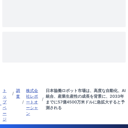
ト
調
株式会
日本協働ロボット市場は、高度な自動化、AI
/
ッ
査
社レポ
統合、産業生産性の成長を背景に、2033年
/
プ
/
ートオ
までに57億4500万米ドルに急拡大すると予
ペ
ーシャ
測される
ー
ン
ジ