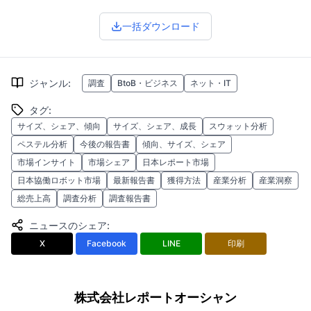
一括ダウンロード
ジャンル
:
調査
BtoB・ビジネス
ネット・IT
タグ
:
サイズ、シェア、傾向
サイズ、シェア、成長
スウォット分析
ペステル分析
今後の報告書
傾向、サイズ、シェア
市場インサイト
市場シェア
日本レポート市場
日本協働ロボット市場
最新報告書
獲得方法
産業分析
産業洞察
総売上高
調査分析
調査報告書
ニュースのシェア
:
X
Facebook
LINE
印刷
株式会社レポートオーシャン