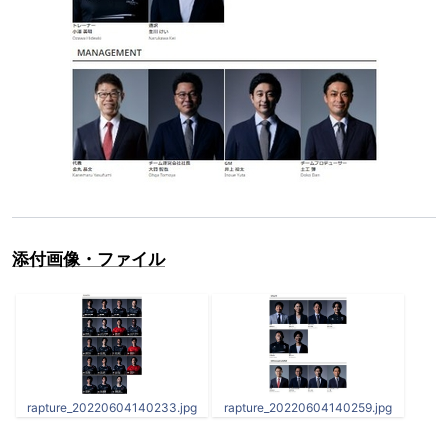
添付画像・ファイル
rapture_20220604140233.jpg
rapture_20220604140259.jpg