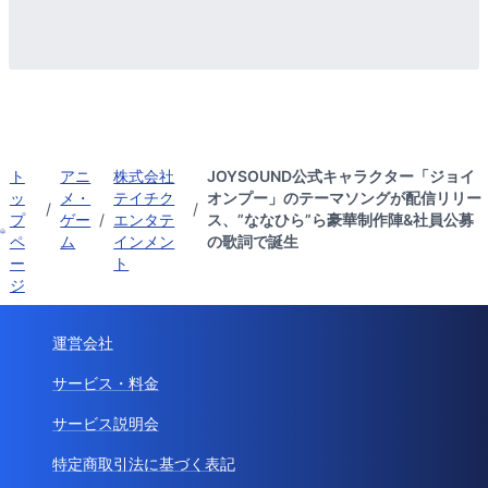
ト
アニ
株式会社
JOYSOUND公式キャラクター「ジョイ
ッ
メ・
テイチク
オンプー」のテーマソングが配信リリー
/
/
プ
ゲー
/
エンタテ
ス、”ななひら”ら豪華制作陣&社員公募
ペ
ム
インメン
の歌詞で誕生
ー
ト
ジ
運営会社
サービス・料金
サービス説明会
特定商取引法に基づく表記