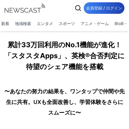
会員登録 / ログイン
新着
地域検索
エンタメ
スポーツ
アニメ・ゲーム
BtoB
累計33万回利用のNo.1機能が進化！
「スタスタApps」、英検®合否判定に
待望のシェア機能を搭載
〜あなたの努力の結果を、ワンタップで仲間や先
生に共有。UXも全面改善し、学習体験をさらに
スムーズに〜