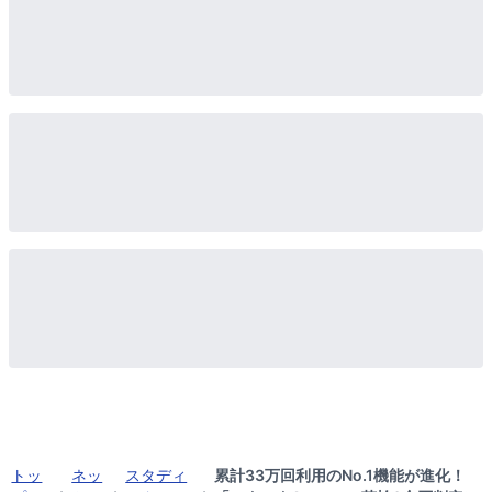
トッ
ネッ
スタディ
累計33万回利用のNo.1機能が進化！