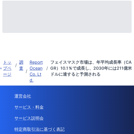
トッ
調
Report
フェイスマスク市場は、年平均成長率（CA
/
プペ
査
Ocean
/
GR）10.1％で成長し、2030年には211億米
/
ージ
Co. Lt
ドルに達すると予測される
d.
運営会社
サービス・料金
サービス説明会
特定商取引法に基づく表記