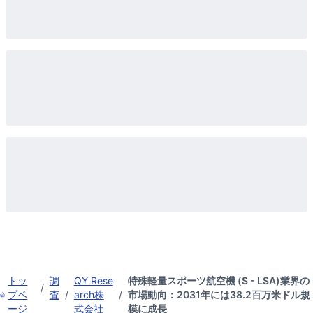
トッ
調
QY Rese
特殊軽量スポーツ航空機 (S - LSA)業界の
/
プペ
査
/
arch株
/
市場動向：2031年には38.2百万米ドル規
ージ
式会社
模に成長