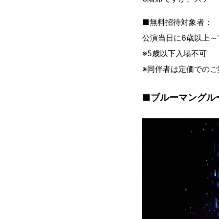
■無料招待対象者：
公演当日に6歳以上～
※5歳以下入場不可
※同伴者は定価でのご
■ブルーマングル