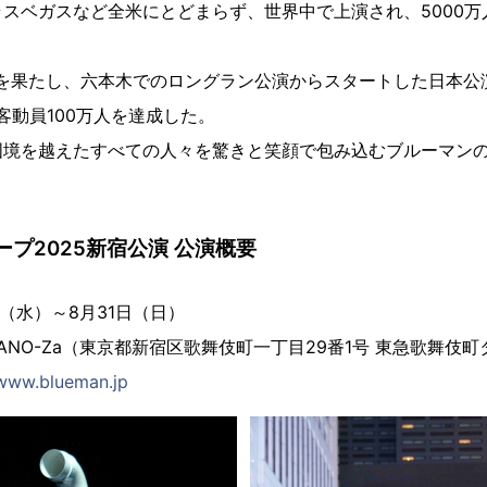
スベガスなど全米にとどまらず、世界中で上演され、5000万
陸を果たし、六本木でのロングラン公演からスタートした日本公
客動員100万人を達成した。
国境を越えたすべての人々を驚きと笑顔で包み込むブルーマン
プ2025新宿公演 公演概要
日（水）～8月31日（日）
MILANO-Za（東京都新宿区歌舞伎町一丁目29番1号 東急歌舞伎
/www.blueman.jp