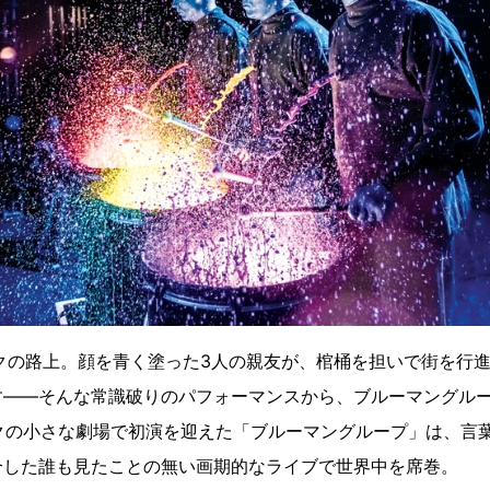
ークの路上。顔を青く塗った3人の親友が、棺桶を担いで街を行
す——そんな常識破りのパフォーマンスから、ブルーマングル
ークの小さな劇場で初演を迎えた「ブルーマングループ」は、言
合した誰も見たことの無い画期的なライブで世界中を席巻。