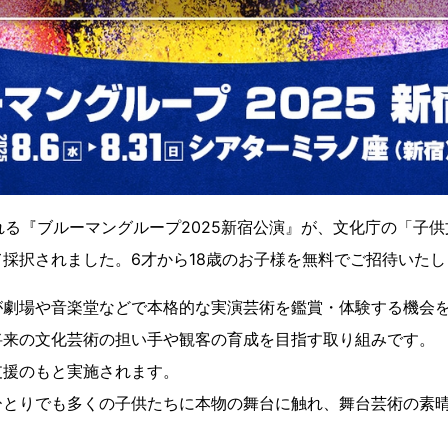
される『ブルーマングループ2025新宿公演』が、文化庁の「子
採択されました。6才から18歳のお子様を無料でご招待いたし
が劇場や音楽堂などで本格的な実演芸術を鑑賞・体験する機会
将来の文化芸術の担い手や観客の育成を目指す取り組みです。
支援のもと実施されます。
ひとりでも多くの子供たちに本物の舞台に触れ、舞台芸術の素
。