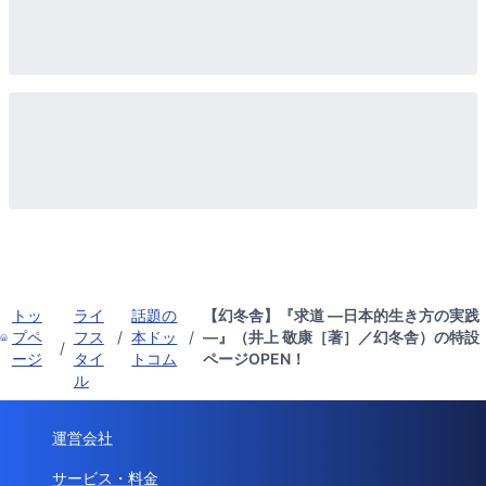
トッ
ライ
話題の
【幻冬舎】『求道 —日本的生き方の実践
プペ
フス
/
本ドッ
/
—』（井上 敬康［著］／幻冬舎）の特設
/
ージ
タイ
トコム
ページOPEN！
ル
運営会社
サービス・料金