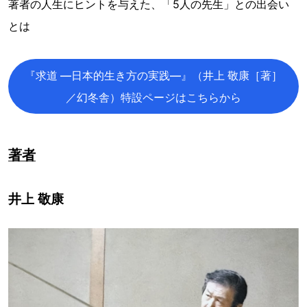
著者の人生にヒントを与えた、「5人の先生」との出会い
とは
『求道 —日本的生き方の実践—』（井上 敬康［著］
／幻冬舎）特設ページはこちらから
著者
井上 敬康