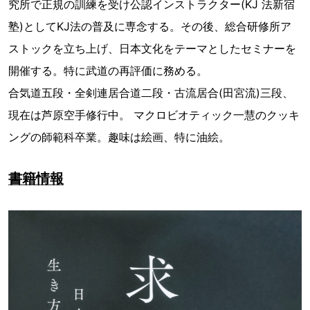
究所で正規の訓練を受け公認インストラクター(KJ 法新宿
塾)としてKJ法の普及に専念する。その後、総合研修所ア
ストックを立ち上げ、日本文化をテーマとしたセミナーを
開催する。特に武道の再評価に務める。
合気道五段・全剣連居合道二段・古流居合(田宮流)三段、
現在は芦原空手修行中。 マクロビオティック一慧のクッキ
ングの師範科卒業。趣味は絵画、特に油絵。
書籍情報