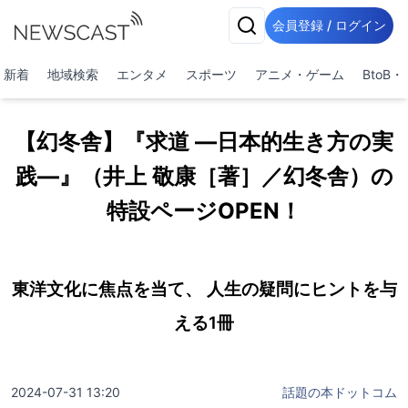
会員登録 / ログイン
新着
地域検索
エンタメ
スポーツ
アニメ・ゲーム
BtoB
【幻冬舎】『求道 —日本的生き方の実
践—』（井上 敬康［著］／幻冬舎）の
特設ページOPEN！
東洋文化に焦点を当て、 人生の疑問にヒントを与
える1冊
2024-07-31 13:20
話題の本ドットコム