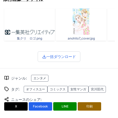
集クリ ロゴ.png
anohito7_cover.jpg
一括ダウンロード
ジャンル
:
エンタメ
タグ
:
オフィスユー
コミックス
女性マンガ
宮川匡代
ニュースのシェア
:
X
Facebook
LINE
印刷