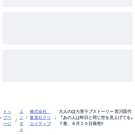
トッ
エ
株式会社
大人のほろ苦ラブストーリー 宮川匡代
プペ
ン
/
集英社クリ
/
『あの人は昨日と同じ空を見上げてる』
/
ージ
タ
エイティブ
７巻、８月２５日発売!!
メ