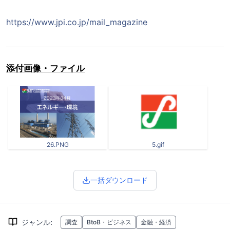
https://www.jpi.co.jp/mail_magazine
添付画像・ファイル
26.PNG
5.gif
一括ダウンロード
ジャンル
:
調査
BtoB・ビジネス
金融・経済