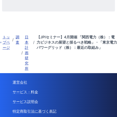
トッ
調
日
【JPIセミナー】4月開催 「関西電力（株）：電
/
プペ
査
本
/
力ビジネスの展望と採るべき戦略」・「東京電力
ージ
計
パワーグリッド（株）：最近の取組み」
/
画
研
究
所
運営会社
サービス・料金
サービス説明会
特定商取引法に基づく表記