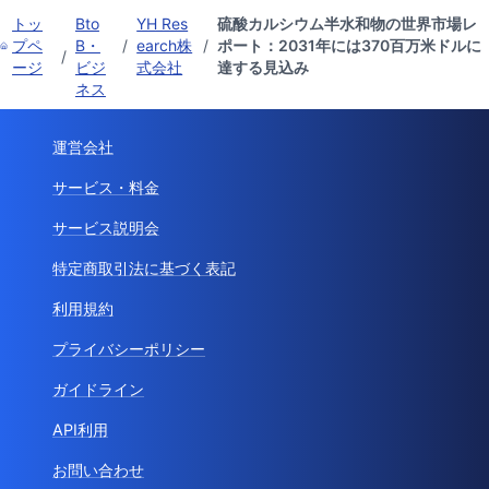
トッ
Bto
YH Res
硫酸カルシウム半水和物の世界市場レ
プペ
B・
/
earch株
/
ポート：2031年には370百万米ドルに
/
ージ
ビジ
式会社
達する見込み
ネス
運営会社
サービス・料金
サービス説明会
特定商取引法に基づく表記
利用規約
プライバシーポリシー
ガイドライン
API利用
お問い合わせ