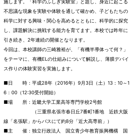
施します。「科学のふしぎ実験室」と題し、身近に起こる
不思議な現象を実験や体験を通して確かめ、子どもたちの
科学に対する興味・関心を高めるとともに、科学的に探究
し、課題解決に挑戦する能力を育てます。本校では昨年に
引き続き、2年連続の開催となります。
今回は、本校講師の三崎雅裕が、「有機半導体って何？」
をテーマに、有機ELの仕組みについて解説し、薄膜デバイ
ス作りの体験実習を実施します。
■日 時：平成28年（2016年）9月3日（土）13：10～1
6：00（12:30受付開始）
■場 所：近畿大学工業高等専門学校2号館
（三重県名張市春日丘7番町1番地 近鉄大阪
線「名張駅」からバスにて約8分「近大高専前」）
■主 催：独立行政法人 国立青少年教育振興機構 国