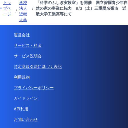
トッ
学校
「科学のふしぎ実験室」を開催 国立曽爾青少年自
プペ
法人
/
然の家の事業に協力 9/3（土）三重県名張市 近
/
ージ
近畿
畿大学工業高専にて
大学
運営会社
サービス・料金
サービス説明会
特定商取引法に基づく表記
利用規約
プライバシーポリシー
ガイドライン
API利用
お問い合わせ