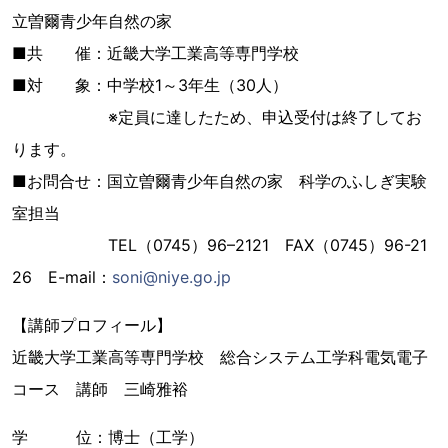
立曽爾青少年自然の家
■共 催：近畿大学工業高等専門学校
■対 象：中学校1～3年生（30人）
※定員に達したため、申込受付は終了してお
ります。
■お問合せ：国立曽爾青少年自然の家 科学のふしぎ実験
室担当
TEL（0745）96–2121 FAX（0745）96-21
26 E-mail：
soni@niye.go.jp
【講師プロフィール】
近畿大学工業高等専門学校 総合システム工学科電気電子
コース 講師 三崎雅裕
学 位：博士（工学）