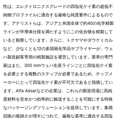
性は、エレクトロニクスグレードの四塩化ケイ素の超低不
純物プロファイルに適合する厳格な純度要件によるもので
す。アナリストらは、アジアと米国全体で約40の化学精製
ラインが半導体仕様を満たすようにこの化合物を精製して
いると観察しています。さらに、トクヤマやダウケミカル
など、少なくとも12の多国籍化学品サプライヤーが、ウェ
ハ製造顧客専用の精製施設を運営しています。業界の専門
家はまた、300 mmウェハ生産ラインごとに四塩化ケイ素
を必要とする複数のステップが必要であるため、チップメ
ーカーにとって四塩化ケイ素が不可欠であると指摘してい
ます。Alfa Aesarなどの企業は、これらの製造現場に高純
度材料を安全かつ効率的に輸送することを可能にする特殊
なパッケージングソリューションを提供しています。集積
回路の複雑さが増すにつれて、厳格な基準に適合する四塩