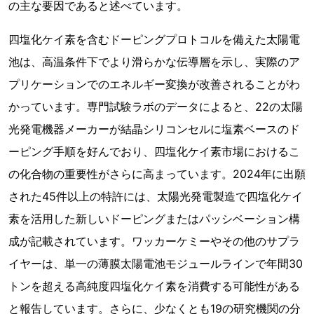
の主な要因であると述べています。
四塩化ケイ素を含むドーピングプロトコルを備えた太陽電
池は、高温条件下でより滑らかな伝導層を示し、実際のア
プリケーションでのエネルギー変換が改善されることがわ
かっています。専門試験ラボのデータによると、22の太陽
光発電機器メーカーが結晶シリコンセルに塩素ベースのド
ーピング手順を好んでおり、四塩化ケイ素市場におけるこ
の化合物の重要性がさらに高まっています。2024年に出願
された45件以上の特許には、太陽光発電製造で四塩化ケイ
素を活用した新しいドーピングまたはパッシベーション構
成が記載されています。ワッカーケミーやその他のサプラ
イヤーは、単一の薄膜太陽電池モジュールラインで年間30
トンを超える高純度四塩化ケイ素を消費する可能性がある
と報告しています。さらに、少なくとも19の研究機関の分