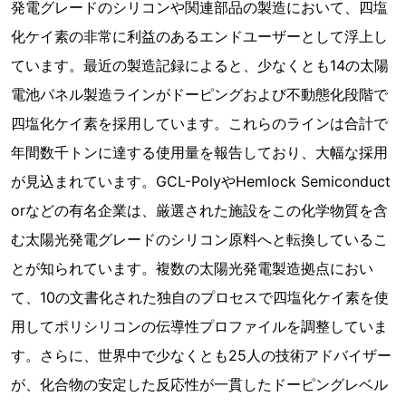
発電グレードのシリコンや関連部品の製造において、四塩
化ケイ素の非常に利益のあるエンドユーザーとして浮上し
ています。最近の製造記録によると、少なくとも14の太陽
電池パネル製造ラインがドーピングおよび不動態化段階で
四塩化ケイ素を採用しています。これらのラインは合計で
年間数千トンに達する使用量を報告しており、大幅な採用
が見込まれています。GCL-PolyやHemlock Semiconduct
orなどの有名企業は、厳選された施設をこの化学物質を含
む太陽光発電グレードのシリコン原料へと転換しているこ
とが知られています。複数の太陽光発電製造拠点におい
て、10の文書化された独自のプロセスで四塩化ケイ素を使
用してポリシリコンの伝導性プロファイルを調整していま
す。さらに、世界中で少なくとも25人の技術アドバイザー
が、化合物の安定した反応性が一貫したドーピングレベル